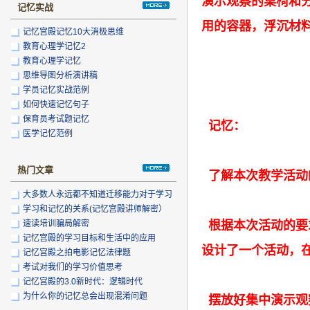
演示观察的桌椅和
记忆实战
用的容器，浮沉材
记忆宫殿记忆10大消极思维
教育心理学记忆2
教育心理学记忆
思维导图分析演讲稿
学员记忆实战范例
如何快速记忆句子
保育员考试题记忆
记忆：
医学记忆范例
热门文章
了解本次教学活动
大多数人永远都不知道迁移能力对于学习
的重
学习和记忆的关系(记忆宫殿讲师解密）
速读培训骗局解密
根据本次活动的要
记忆宫殿的学习目标和生活中的应用
设计了一个活动，
记忆宫殿之拍电影记忆法律题
考试对我们的学习价值思考
记忆宫殿的3.0新时代：逻辑时代
为什么你的记忆总会出现混淆问题
摆放好集中演示观