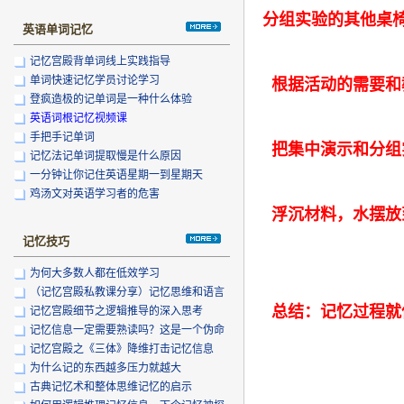
分组实验的其他桌
英语单词记忆
记忆宫殿背单词线上实践指导
单词快速记忆学员讨论学习
根据活动的需要和
登疯造极的记单词是一种什么体验
英语词根记忆视频课
手把手记单词
把集中演示和分组
记忆法记单词提取慢是什么原因
一分钟让你记住英语星期一到星期天
鸡汤文对英语学习者的危害
浮沉材料，水摆放
记忆技巧
为何大多数人都在低效学习
（记忆宫殿私教课分享）记忆思维和语言
总结：记忆过程就
思维
记忆宫殿细节之逻辑推导的深入思考
记忆信息一定需要熟读吗？这是一个伪命
题！
记忆宫殿之《三体》降维打击记忆信息
为什么记的东西越多压力就越大
古典记忆术和整体思维记忆的启示