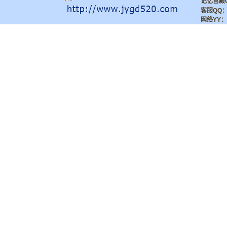
记忆宫殿QQ
客服QQ
网络YY：6