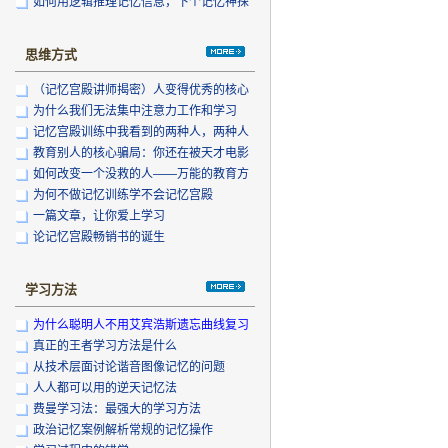
如何用逻辑推理记忆信息，下个记忆神探
是你
思维方式
（记忆宫殿讲师揭密）人变得优秀的核心
为什么我们无法集中注意力工作和学习
记忆宫殿训练中我看到的两种人，两种人
生
教育别人的核心骗局：你还在被天才电影
迫害
如何改变一个没救的人——万能的教育方
法
为何不做记忆训练学不会记忆宫殿
一篇文章，让你爱上学习
论记忆宫殿畅销书的诞生
学习方法
为什么聪明人不用艾宾浩斯遗忘曲线复习
真正的王者学习方法是什么
从技术层面讨论谐音图像记忆的问题
人人都可以用的逆天记忆法
费曼学习法：最强大的学习方法
政治记忆案例解析常规的记忆操作